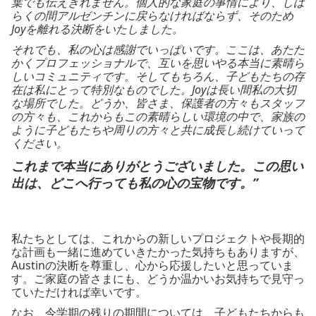
葉でも伝えきれません。個人的な家庭の事情により、しば
らくの間アルゼンチンに戻らなければならず、そのため
Joyを離れる決断をいたしました。
それでも、私の心は感謝でいっぱいです。ここは、あたた
かくプロフェッショナルで、互いを思いやる本当に素晴ら
しいコミュニティです。そしてもちろん、子どもたちの存
在は私にとって特別なものでした。Joyは長い間私の大切
な場所でした。どうか、皆さま、保護者の方々もスタッフ
の方々も、これからもこの素晴らしい環境の中で、家族の
ように子どもたちや周りの方々と共に成長し続けていって
ください。
これまで本当にありがとうございました。この思い
出は、どこへ行っても私の心の宝物です。”
私たちとしては、これからの新しいプロジェクトや長期的
な計画も一緒に進めていきたかった気持ちもありますが、
Austinの決断を尊重し、心から応援したいと思っていま
す。ご家庭の皆さまにも、どうか温かいお気持ちで見守っ
ていただければ幸いです。
なお、今学期の残りの期間については、子どもたちからも