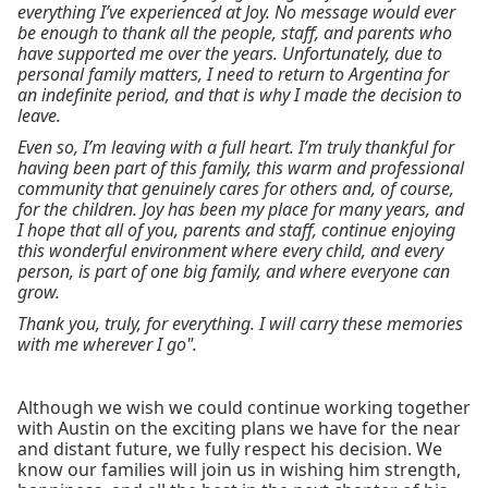
everything I’ve experienced at Joy. No message would ever
be enough to thank all the people, staff, and parents who
have supported me over the years. Unfortunately, due to
personal family matters, I need to return to Argentina for
an indefinite period, and that is why I made the decision to
leave.
Even so, I’m leaving with a full heart. I’m truly thankful for
having been part of this family, this warm and professional
community that genuinely cares for others and, of course,
for the children. Joy has been my place for many years, and
I hope that all of you, parents and staff, continue enjoying
this wonderful environment where every child, and every
person, is part of one big family, and where everyone can
grow.
Thank you, truly, for everything. I will carry these memories
with me wherever I go".
Although we wish we could continue working together
with Austin on the exciting plans we have for the near
and distant future, we fully respect his decision. We
know our families will join us in wishing him strength,