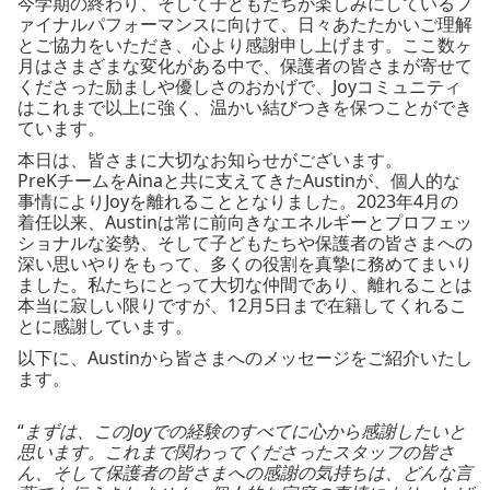
今学期の終わり、そして子どもたちが楽しみにしているフ
ァイナルパフォーマンスに向けて、日々あたたかいご理解
とご協力をいただき、心より感謝申し上げます。ここ数ヶ
月はさまざまな変化がある中で、保護者の皆さまが寄せて
くださった励ましや優しさのおかげで、Joyコミュニティ
はこれまで以上に強く、温かい結びつきを保つことができ
ています。
本日は、皆さまに大切なお知らせがございます。
PreKチームをAinaと共に支えてきたAustinが、個人的な
事情によりJoyを離れることとなりました。2023年4月の
着任以来、Austinは常に前向きなエネルギーとプロフェッ
ショナルな姿勢、そして子どもたちや保護者の皆さまへの
深い思いやりをもって、多くの役割を真摯に務めてまいり
ました。私たちにとって大切な仲間であり、離れることは
本当に寂しい限りですが、12月5日まで在籍してくれるこ
とに感謝しています。
以下に、Austinから皆さまへのメッセージをご紹介いたし
ます。
“
まずは、このJoyでの経験のすべてに心から感謝したいと
思います。これまで関わってくださったスタッフの皆さ
ん、そして保護者の皆さまへの感謝の気持ちは、どんな言